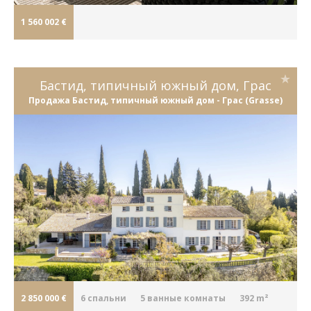
1 560 002 €
Бастид, типичный южный дом, Грас
Продажа Бастид, типичный южный дом - Грас (Grasse)
2 850 000 €
6
cпальни
5
ванные комнаты
392 m²