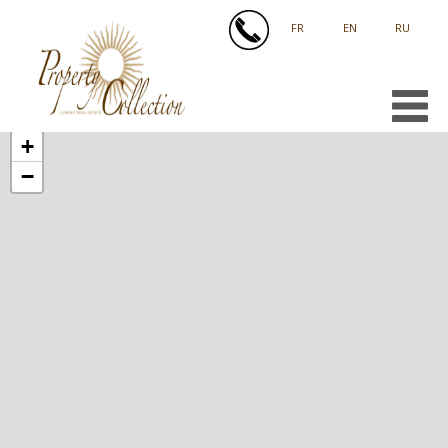
FRANÇAIS
ENGLISH
РУССКИЙ
+
−