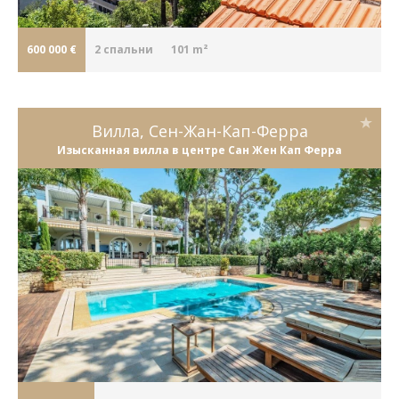
600 000 €
2
cпальни
101 m²
Вилла, Сен-Жан-Кап-Ферра
Изысканная вилла в центре Сан Жен Кап Ферра