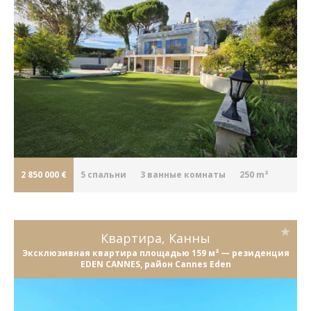
2 850 000 €
5
cпальни
3
ванные комнаты
250 m²
Квартира, Канны
Эксклюзивная квартира площадью 159 м² — резиденция
EDEN CANNES, район Cannes Eden