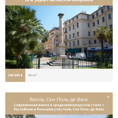
кв.м. рядом с Английской набережной
340 000 €
36 m²
Вилла, Сен-Поль-де-Ванс
Современная вилла в средиземноморском стиле с
бассейном и большим участком, Сен-Поль-де-Ванс