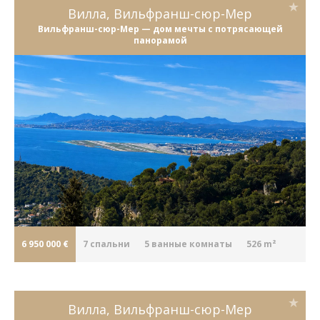
Вилла, Вильфранш-сюр-Мер
Вильфранш-сюр-Мер — дом мечты с потрясающей
панорамой
6 950 000 €
7
cпальни
5
ванные комнаты
526 m²
Вилла, Вильфранш-сюр-Мер