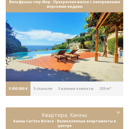
Вильфранш-сюр-Мер - Прекрасная вилла с панорамными
морскими видами
5 950 000 €
5
cпальни
5
ванные комнаты
320 m²
Квартира, Канны
Канны Carlton Riviera - Великолепные апартаменты в
центре