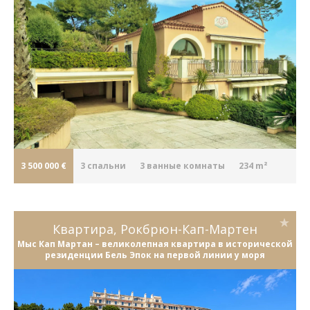
3 500 000 €
3
cпальни
3
ванные комнаты
234 m²
Квартира, Рокбрюн-Кап-Мартен
Мыс Кап Мартан – великолепная квартира в исторической
резиденции Бель Эпок на первой линии у моря