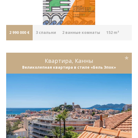
2 990 000 €
3
cпальни
2
ванные комнаты
152 m²
Квартира, Канны
Великолепная квартира в стиле «Бель Эпок»