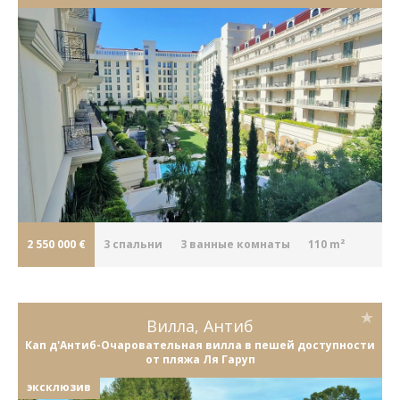
2 550 000 €
3
cпальни
3
ванные комнаты
110 m²
Вилла, Антиб
Кап д'Антиб-Очаровательная вилла в пешей доступности
от пляжа Ля Гаруп
эксклюзив