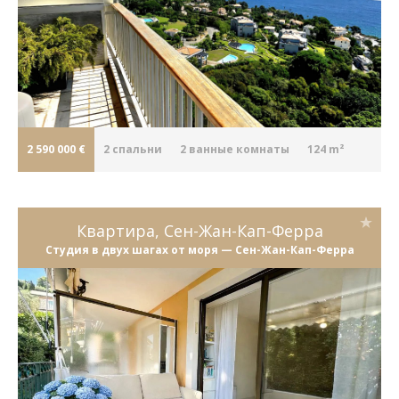
2 590 000 €
2
cпальни
2
ванные комнаты
124 m²
Квартира, Сен-Жан-Кап-Ферра
Студия в двух шагах от моря — Сен-Жан-Кап-Ферра