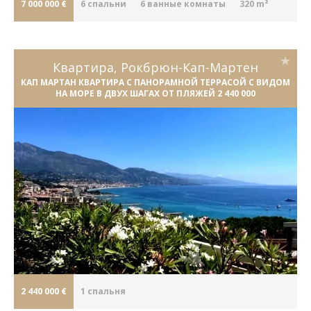
7 000 000 €
6
cпальни
6
ванные комнаты
320 m²
Квартира, Рокбрюн-Кап-Мартен
КАП МАРТАН КВАРТИРА С ПАНОРАМНОЙ ТЕРРАСОЙ С ВИДОМ
НА МОРЕ В ДВУХ ШАГАХ ОТ ПЛЯЖЕЙ 2 440 000
2 440 000 €
1
cпальня