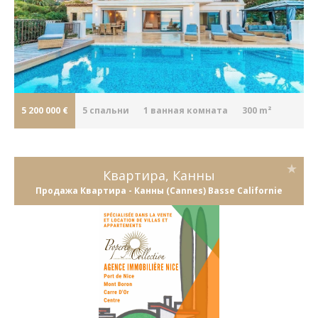
5 200 000 €
5
cпальни
1
ванная комната
300 m²
Квартира, Канны
Продажа Квартира - Канны (Cannes) Basse Californie