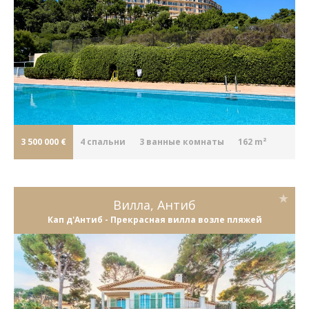
3 500 000 €
4
cпальни
3
ванные комнаты
162 m²
Вилла, Антиб
Кап д'Антиб - Прекрасная вилла возле пляжей